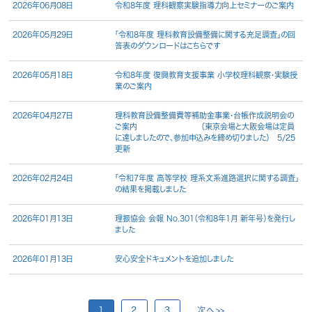
2026年06月08日
令和8年度 理科観察実験指導力向上セミナーのご案内
2026年05月29日
「令和8年度 理科教育設備整備に関する充足調査」の回
答表のダウンロードはこちらです
2026年05月18日
令和8年度 復興教育支援事業 小学校理科観察・実験授
業のご案内
2026年04月27日
理科教育設備整備費等補助金事業・台帳作成説明会の
ご案内 （東京会場と大阪会場は定員
に達しましたので、参加申込みを締め切りました） 5/25
更新
2026年02月24日
「令和7年度 高等学校 理系文系進路選択に関する調査」
の結果を掲載しました
2026年01月13日
理振協会 会報 No.301（令和8年1月 新年号）を発行し
ました
2026年01月13日
安心安全ドキュメントを追加しました
1
2
3
次へ>>