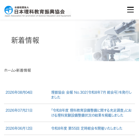
イベント・セミナーのご案内
Seminar/Event
お問合せ
Contact
新着情報
ホーム
新着情報
2026年08月04日
理振協会 会報 No.302（令和8年7月 総会号）を発行し
ました
2026年07月21日
「令和8年度 理科教育設備整備に関する充足調査」にお
ける理科実験設備整備状況の結果を掲載しました
2026年06月12日
令和8年度 第55回 定時総会を開催いたしました