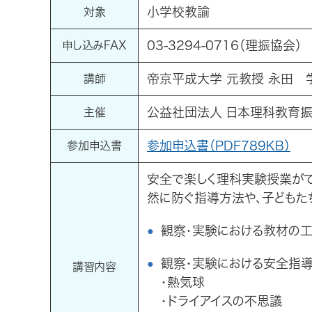
小学校教諭
対象
03-3294-0716（理振協会）
申し込みFAX
帝京平成大学 元教授 永田 
講師
公益社団法人 日本理科教育
主催
参加申込書（PDF789KB）
参加申込書
安全で楽しく理科実験授業が
然に防ぐ指導方法や、子どもた
観察・実験における教材の
観察・実験における安全指
講習内容
・熱気球
・ドライアイスの不思議