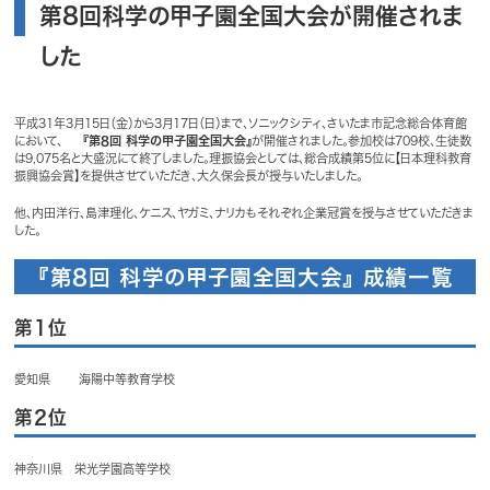
第8回科学の甲子園全国大会が開催されま
した
平成31年3月15日（金）から3月17日（日）まで、ソニックシティ、さいたま市記念総合体育館
において、
『第8回 科学の甲子園全国大会』
が開催されました。参加校は709校、生徒数
は9,075名と大盛況にて終了しました。理振協会としては、総合成績第5位に【日本理科教育
振興協会賞】を提供させていただき、大久保会長が授与いたしました。
他、内田洋行、島津理化、ケニス、ヤガミ、ナリカもそれぞれ企業冠賞を授与させていただきま
した。
『第8回 科学の甲子園全国大会』 成績一覧
第1位
愛知県 海陽中等教育学校
第2位
神奈川県 栄光学園高等学校