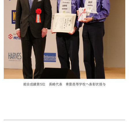
総合成績第5位 長崎代表 青雲高等学校へ表彰状授与