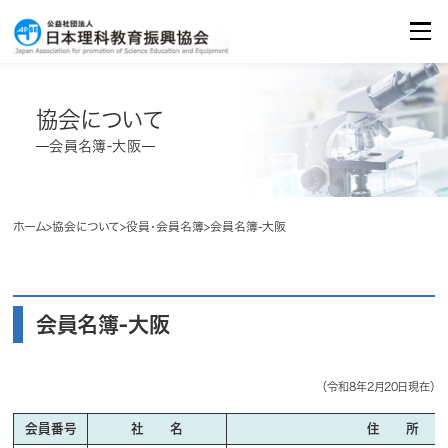
イベント・セミナーのご案内
Seminar/Event
お問合せ
Contact
協会について
会員名簿-大阪
ホーム
協会について
役員・会員名簿
会員名簿-大阪
会員名簿-大阪
（令和8年2月20日現在）
会員番号
社 名
住 所