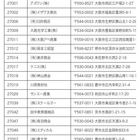
27001
アズワン（株）
〒550-8527 大阪市西区江戸堀2-1-27
27002
（株）イザワ文教社
〒553-0002 大阪市福島区鷺洲5-9-1
27006
（有）臼井商店
〒544-0033 大阪市生野区勝山北1-2-28
27009
大阪光学工業（株）
〒534-0024 大阪市豊島区東野田町5-15-1
27011
（株）大阪アベ商事
〒559-0016 大阪市住之江区西加賀屋1-1-
27012
（株）岡本三昭堂
〒599-8237 堺市中区深井水池町3207
27014
（有）奥井商会
〒598-0043 泉佐野市大西2-2-16
27017
ケニス（株）
〒530-0043 大阪市北区天満2-7-28
27018
（株）神山商会
〒544-0021 大阪市生野区勝山南1-16-10
27019
川原教材社
〒561-0833 豊中市庄内幸町2-31-4
27029
サンエー産業
〒564-0073 吹田市山手町2-17-20
27039
（株）スクールゴー
〒537-0011 大阪市東成区東今里2-1-18
27042
田中教育器械店
〒567-0851 茨木市真砂1-21-15
27047
（株）鳥羽商会
〒530-0043 大阪市北区天満3-9-2
27049
（株）エディカル
〒591-8022 堺市北区金岡町833-6
27057
（株）豊文堂
〒560-0881 豊中市中桜塚1-2-6