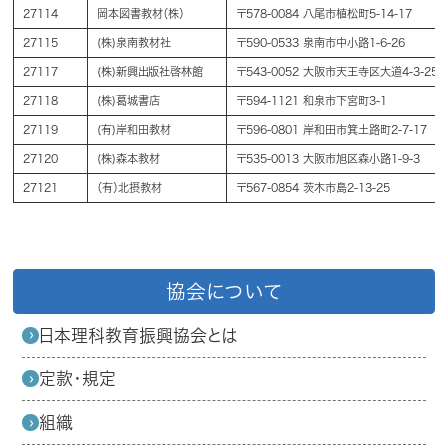
27114
岡本図書教材（株）
〒578-0084 八尾市植松町5-14-17
27115
(株)泉南教材社
〒590-0533 泉南市中小路1-6-26
27117
(株)新興出版社啓林館
〒543-0052 大阪市天王寺区大道4-3-25
27118
(株)葛城書店
〒594-1121 和泉市下宮町3-1
27119
(有)岸和田教材
〒596-0801 岸和田市箕土路町2-7-17
27120
(株)森本教材
〒535-0013 大阪市旭区森小路1-9-3
27121
（有）北摂教材
〒567-0854 茨木市島2-13-25
協会について
日本理科教育振興協会とは
定款・規定
組織