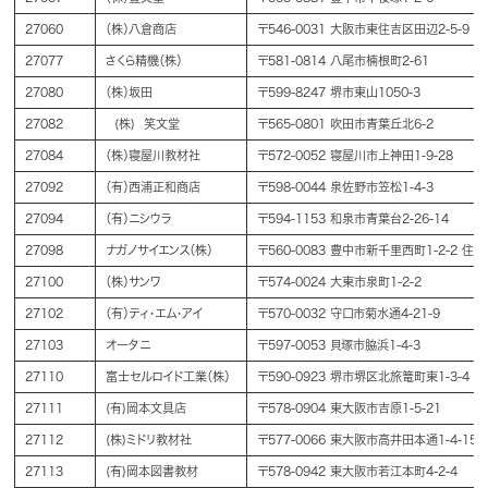
27060
（株）八倉商店
〒546-0031 大阪市東住吉区田辺2-5-9
27077
さくら精機（株）
〒581-0814 八尾市楠根町2-61
27080
（株）坂田
〒599-8247 堺市東山1050-3
27082
(株) 笑文堂
〒565-0801 吹田市青葉丘北6-2
27084
（株）寝屋川教材社
〒572-0052 寝屋川市上神田1-9-28
27092
（有）西浦正和商店
〒598-0044 泉佐野市笠松1-4-3
27094
（有）ニシウラ
〒594-1153 和泉市青葉台2-26-14
27098
ナガノサイエンス（株）
〒560-0083 豊中市新千里西町1-2-2 
27100
（株）サンワ
〒574-0024 大東市泉町1-2-2
27102
（有）ティ・エム・アイ
〒570-0032 守口市菊水通4-21-9
27103
オータニ
〒597-0053 貝塚市脇浜1-4-3
27110
富士セルロイド工業（株）
〒590-0923 堺市堺区北旅篭町東1-3-4
27111
(有)岡本文具店
〒578-0904 東大阪市吉原1-5-21
27112
(株)ミドリ教材社
〒577-0066 東大阪市高井田本通1-4-15
27113
(有)岡本図書教材
〒578-0942 東大阪市若江本町4-2-4