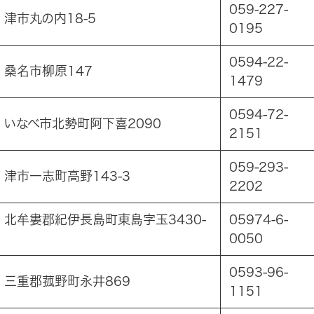
059-227-
3 津市丸の内18-5
0195
0594-22-
2 桑名市柳原147
1479
0594-72-
28 いなべ市北勢町阿下喜2090
2151
059-293-
04 津市一志町高野143-3
2202
05 北牟婁郡紀伊長島町東島字玉3430-
05974-6-
0050
0593-96-
11 三重郡菰野町永井869
1151