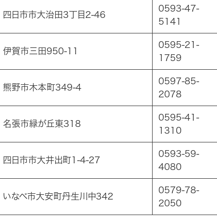
0593-47-
75 四日市市大治田3丁目2-46
5141
0595-21-
2 伊賀市三田950-11
1759
0597-85-
3 熊野市木本町349-4
2078
0595-41-
56 名張市緑が丘東318
1310
0593-59-
5 四日市市大井出町1-4-27
4080
0579-78-
62 いなべ市大安町丹生川中342
2050