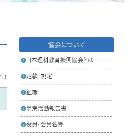
協会について
日本理科教育振興協会とは
定款・規定
在）
組織
事業活動報告書
役員・会員名簿