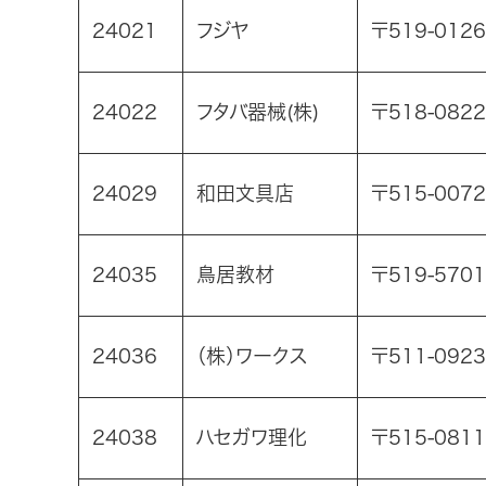
24021
フジヤ
〒519-012
24022
フタバ器械(株)
〒518-08
24029
和田文具店
〒515-00
24035
鳥居教材
〒519-570
24036
（株）ワークス
〒511-092
24038
ハセガワ理化
〒515-08