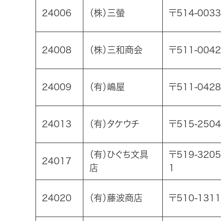
24006
（株）三螢
〒514-003
24008
（株）三和商会
〒511-004
24009
（有）嶋屋
〒511-04
24013
（有）タケウチ
〒515-25
（有）ひぐち文具
〒519-32
24017
店
1
24020
（有）藤波商店
〒510-13