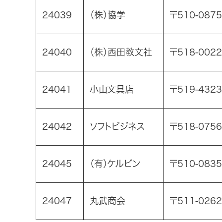
24039
（株）協学
〒510-08
24040
（株）西田教文社
〒518-002
24041
小山文具店
〒519-432
24042
ソフトビジネス
〒518-07
24045
（有）ケルビン
〒510-083
24047
丸武商会
〒511-02